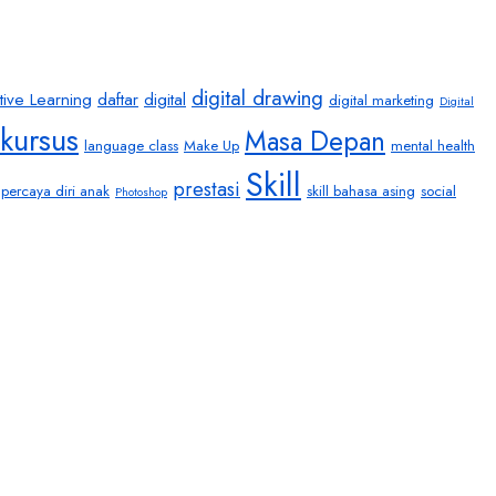
digital drawing
tive Learning
daftar
digital
digital marketing
Digital
kursus
Masa Depan
language class
Make Up
mental health
Skill
prestasi
percaya diri anak
skill bahasa asing
social
Photoshop