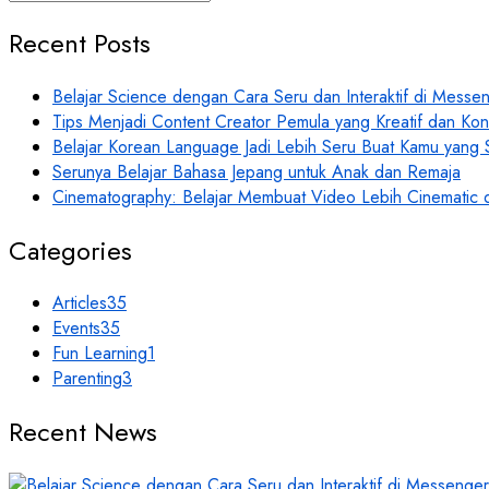
Recent Posts
Belajar Science dengan Cara Seru dan Interaktif di Mess
Tips Menjadi Content Creator Pemula yang Kreatif dan Kon
Belajar Korean Language Jadi Lebih Seru Buat Kamu yang
Serunya Belajar Bahasa Jepang untuk Anak dan Remaja
Cinematography: Belajar Membuat Video Lebih Cinematic 
Categories
Articles
35
Events
35
Fun Learning
1
Parenting
3
Recent News