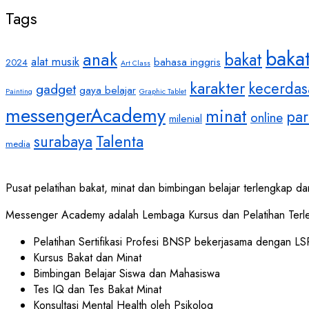
Tags
baka
anak
bakat
alat musik
bahasa inggris
2024
Art Class
karakter
kecerdas
gadget
gaya belajar
Painting
Graphic Tablet
messengerAcademy
minat
par
online
milenial
Talenta
surabaya
media
Pusat pelatihan bakat, minat dan bimbingan belajar terlengkap dan
Messenger Academy adalah Lembaga Kursus dan Pelatihan Terle
Pelatihan Sertifikasi Profesi BNSP bekerjasama dengan LSP
Kursus Bakat dan Minat
Bimbingan Belajar Siswa dan Mahasiswa
Tes IQ dan Tes Bakat Minat
Konsultasi Mental Health oleh Psikolog