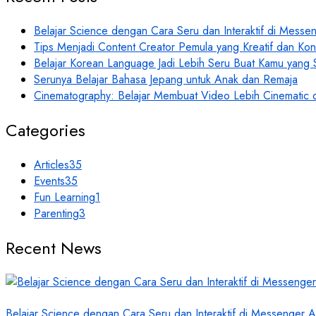
Belajar Science dengan Cara Seru dan Interaktif di Mess
Tips Menjadi Content Creator Pemula yang Kreatif dan Kon
Belajar Korean Language Jadi Lebih Seru Buat Kamu yang
Serunya Belajar Bahasa Jepang untuk Anak dan Remaja
Cinematography: Belajar Membuat Video Lebih Cinematic 
Categories
Articles
35
Events
35
Fun Learning
1
Parenting
3
Recent News
Belajar Science dengan Cara Seru dan Interaktif di Messenger