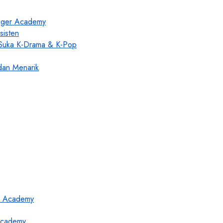
enger Academy
sisten
 Suka K-Drama & K-Pop
dan Menarik
 Academy