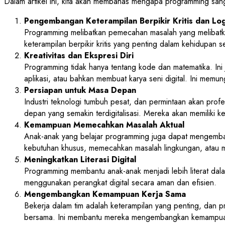
Dalam artikel ini, kita akan membahas mengapa programming sang
Pengembangan Keterampilan Berpikir Kritis dan Log
Programming melibatkan pemecahan masalah yang melibatkan
keterampilan berpikir kritis yang penting dalam kehidupan
Kreativitas dan Ekspresi Diri
Programming tidak hanya tentang kode dan matematika. Ini
aplikasi, atau bahkan membuat karya seni digital. Ini m
Persiapan untuk Masa Depan
Industri teknologi tumbuh pesat, dan permintaan akan pro
depan yang semakin terdigitalisasi. Mereka akan memiliki k
Kemampuan Memecahkan Masalah Aktual
Anak-anak yang belajar programming juga dapat mengemban
kebutuhan khusus, memecahkan masalah lingkungan, atau m
Meningkatkan Literasi Digital
Programming membantu anak-anak menjadi lebih literat dal
menggunakan perangkat digital secara aman dan efisien.
Mengembangkan Kemampuan Kerja Sama
Bekerja dalam tim adalah keterampilan yang penting, dan
bersama. Ini membantu mereka mengembangkan kemampuan