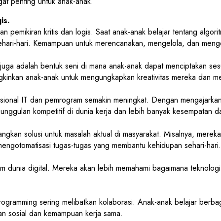
at penting untuk anak-anak.
is.
 pemikiran kritis dan logis. Saat anak-anak belajar tentang algo
 sehari-hari. Kemampuan untuk merencanakan, mengelola, dan menge
 juga adalah bentuk seni di mana anak-anak dapat menciptakan s
emungkinkan anak-anak untuk mengungkapkan kreativitas mereka d
fesional IT dan pemrogram semakin meningkat. Dengan mengajarkan
eunggulan kompetitif di dunia kerja dan lebih banyak kesempatan d
gkan solusi untuk masalah aktual di masyarakat. Misalnya, mere
engotomatisasi tugas-tugas yang membantu kehidupan sehari-hari.
am dunia digital. Mereka akan lebih memahami bagaimana teknolog
 programming sering melibatkan kolaborasi. Anak-anak belajar be
 sosial dan kemampuan kerja sama.