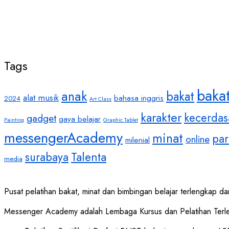
Tags
baka
anak
bakat
alat musik
bahasa inggris
2024
Art Class
karakter
kecerdas
gadget
gaya belajar
Painting
Graphic Tablet
messengerAcademy
minat
par
online
milenial
Talenta
surabaya
media
Pusat pelatihan bakat, minat dan bimbingan belajar terlengkap dan
Messenger Academy adalah Lembaga Kursus dan Pelatihan Terle