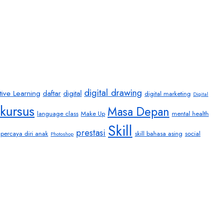
digital drawing
tive Learning
daftar
digital
digital marketing
Digital
kursus
Masa Depan
language class
Make Up
mental health
Skill
prestasi
percaya diri anak
skill bahasa asing
social
Photoshop