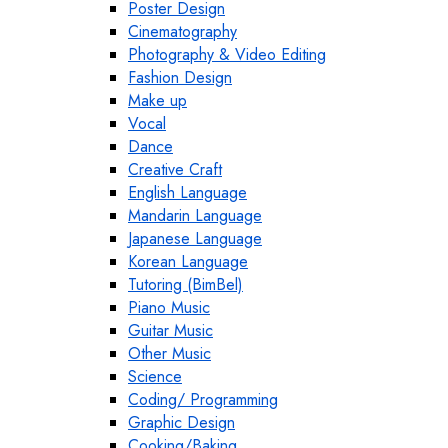
Poster Design
Cinematography
Photography & Video Editing
Fashion Design
Make up
Vocal
Dance
Creative Craft
English Language
Mandarin Language
Japanese Language
Korean Language
Tutoring (BimBel)
Piano Music
Guitar Music
Other Music
Science
Coding/ Programming
Graphic Design
Cooking/Baking