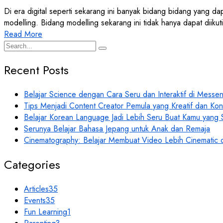
Di era digital seperti sekarang ini banyak bidang bidang yang da
modelling. Bidang modelling sekarang ini tidak hanya dapat diik
Read More
Recent Posts
Belajar Science dengan Cara Seru dan Interaktif di Mess
Tips Menjadi Content Creator Pemula yang Kreatif dan Kon
Belajar Korean Language Jadi Lebih Seru Buat Kamu yang
Serunya Belajar Bahasa Jepang untuk Anak dan Remaja
Cinematography: Belajar Membuat Video Lebih Cinematic 
Categories
Articles
35
Events
35
Fun Learning
1