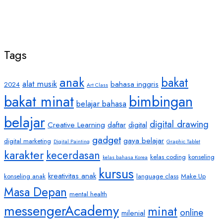
Tags
anak
bakat
alat musik
bahasa inggris
2024
Art Class
bakat minat
bimbingan
belajar bahasa
belajar
digital drawing
Creative Learning
daftar
digital
gadget
gaya belajar
digital marketing
Digital Painting
Graphic Tablet
karakter
kecerdasan
kelas coding
konseling
kelas bahasa Korea
kursus
kreativitas anak
konseling anak
language class
Make Up
Masa Depan
mental health
messengerAcademy
minat
online
milenial