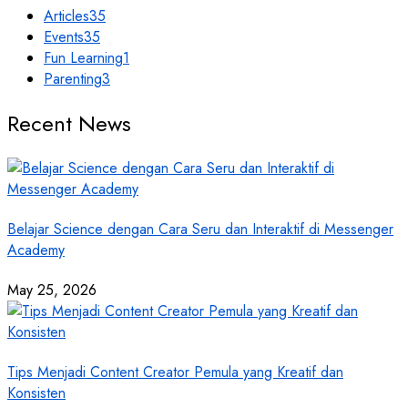
Articles
35
Events
35
Fun Learning
1
Parenting
3
Recent News
Belajar Science dengan Cara Seru dan Interaktif di Messenger
Academy
May 25, 2026
Tips Menjadi Content Creator Pemula yang Kreatif dan
Konsisten