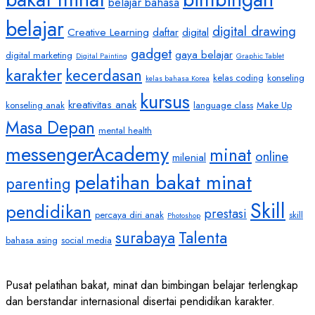
belajar bahasa
belajar
digital drawing
Creative Learning
daftar
digital
gadget
gaya belajar
digital marketing
Digital Painting
Graphic Tablet
karakter
kecerdasan
kelas coding
konseling
kelas bahasa Korea
kursus
kreativitas anak
konseling anak
language class
Make Up
Masa Depan
mental health
messengerAcademy
minat
online
milenial
pelatihan bakat minat
parenting
Skill
pendidikan
prestasi
percaya diri anak
skill
Photoshop
Talenta
surabaya
bahasa asing
social media
Pusat pelatihan bakat, minat dan bimbingan belajar terlengkap
dan berstandar internasional disertai pendidikan karakter.