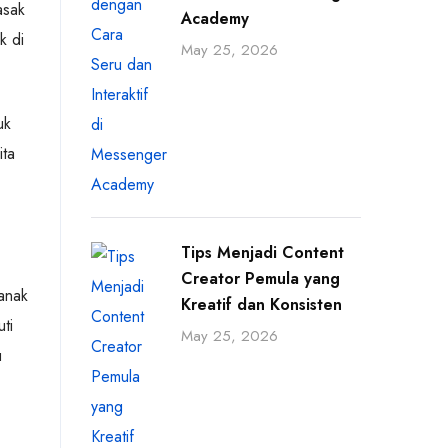
asak
Academy
k di
May 25, 2026
uk
ita
Tips Menjadi Content
Creator Pemula yang
 anak
Kreatif dan Konsisten
ti
May 25, 2026
u