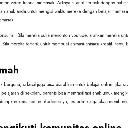
on video tutorial memasak. Artinya si anak tertarik dengan hal m
kan anak anda untuk mengisi waktu mereka dengan belajar memasa
emasak.
konsumsi. Bila mereka suka menonton youtube, arahkan mereka unt
la mereka tertarik untuk membuat animasi-animasi kreatif, tentu k
umah
berguna, si kecil juga bisa diarahkan untuk belajar online. Jika si
elajaran di sekolah, parents bisa memfasilitasi anak untuk mengiku
gembangkan kemampuan akademisnya, les online juga akan membant
ngikuti komunitas online