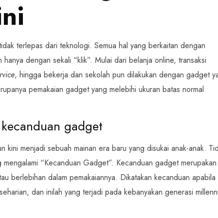
ni
 tidak terlepas dari teknologi. Semua hal yang berkaitan dengan
 hanya dengan sekali “klik”. Mulai dari belanja online, transaksi
rvice
, hingga bekerja dan sekolah pun dilakukan dengan gadget y
un rupanya pemakaian gadget yang melebihi ukuran batas normal
i kecanduan gadget
un kini menjadi sebuah mainan era baru yang disukai anak-anak. Ti
 yang mengalami “Kecanduan Gadget”. Kecanduan gadget merupakan
 atau berlebihan dalam pemakaiannya. Dikatakan kecanduan apabila
rian, dan inilah yang terjadi pada kebanyakan generasi millenni