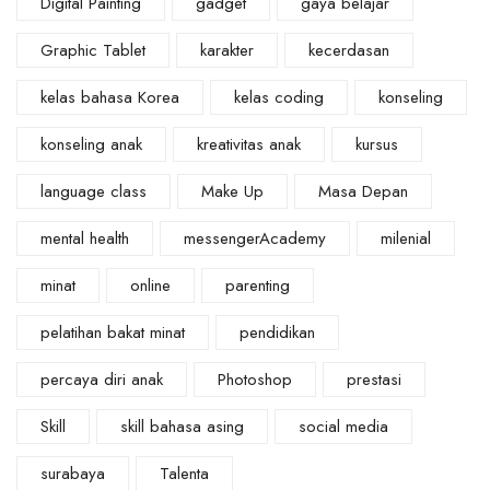
Digital Painting
gadget
gaya belajar
Graphic Tablet
karakter
kecerdasan
kelas bahasa Korea
kelas coding
konseling
konseling anak
kreativitas anak
kursus
language class
Make Up
Masa Depan
mental health
messengerAcademy
milenial
minat
online
parenting
pelatihan bakat minat
pendidikan
percaya diri anak
Photoshop
prestasi
Skill
skill bahasa asing
social media
surabaya
Talenta