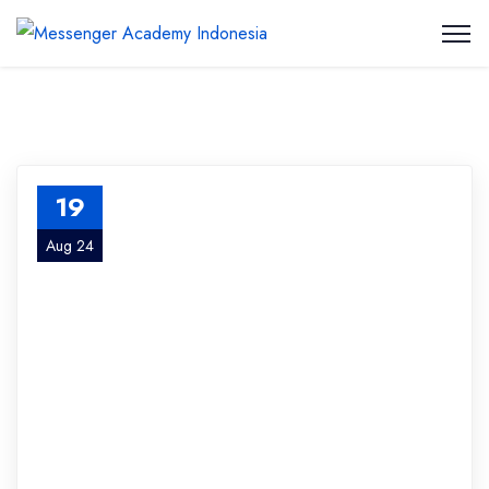
19
Aug 24