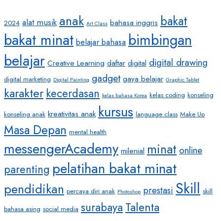
anak
bakat
alat musik
bahasa inggris
2024
Art Class
bakat minat
bimbingan
belajar bahasa
belajar
digital drawing
Creative Learning
daftar
digital
gadget
gaya belajar
digital marketing
Digital Painting
Graphic Tablet
karakter
kecerdasan
kelas coding
konseling
kelas bahasa Korea
kursus
kreativitas anak
konseling anak
language class
Make Up
Masa Depan
mental health
messengerAcademy
minat
online
milenial
pelatihan bakat minat
parenting
Skill
pendidikan
prestasi
percaya diri anak
skill
Photoshop
Talenta
surabaya
bahasa asing
social media