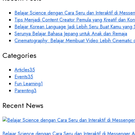
Belajar Science dengan Cara Seru dan Interaktif di Mess
Tips Menjadi Content Creator Pemula yang Kreatif dan Kon
Belajar Korean Language Jadi Lebih Seru Buat Kamu yang
Serunya Belajar Bahasa Jepang untuk Anak dan Remaja
Cinematography: Belajar Membuat Video Lebih Cinematic 
Categories
Articles
35
Events
35
Fun Learning
1
Parenting
3
Recent News
Belajar Science dengan Cara Seru dan Interaktif di Messenger