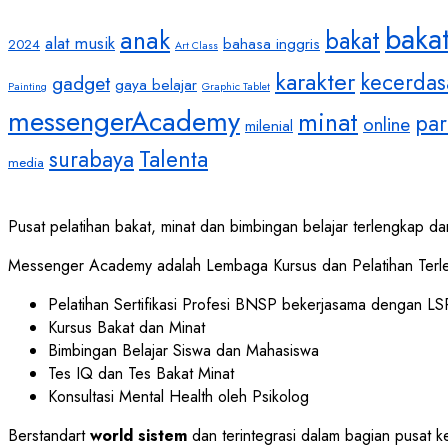
baka
anak
bakat
alat musik
bahasa inggris
2024
Art Class
karakter
kecerdas
gadget
gaya belajar
Painting
Graphic Tablet
messengerAcademy
minat
par
online
milenial
Talenta
surabaya
media
Pusat pelatihan bakat, minat dan bimbingan belajar terlengkap dan
Messenger Academy adalah Lembaga Kursus dan Pelatihan Terle
Pelatihan Sertifikasi Profesi BNSP bekerjasama dengan LSP
Kursus Bakat dan Minat
Bimbingan Belajar Siswa dan Mahasiswa
Tes IQ dan Tes Bakat Minat
Konsultasi Mental Health oleh Psikolog
Berstandart
world sistem
dan terintegrasi dalam bagian pusat k