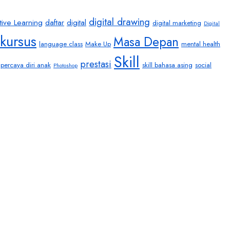
digital drawing
tive Learning
daftar
digital
digital marketing
Digital
kursus
Masa Depan
language class
Make Up
mental health
Skill
prestasi
percaya diri anak
skill bahasa asing
social
Photoshop