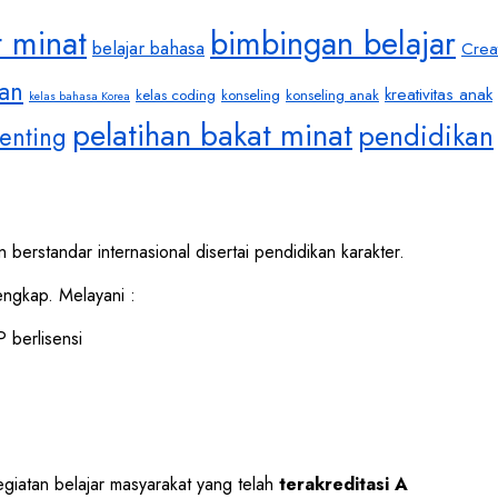
t minat
bimbingan belajar
belajar bahasa
Crea
an
kreativitas anak
kelas coding
konseling
konseling anak
kelas bahasa Korea
pelatihan bakat minat
pendidikan
enting
 berstandar internasional disertai pendidikan karakter.
ngkap. Melayani :
 berlisensi
egiatan belajar masyarakat yang telah
terakreditasi A