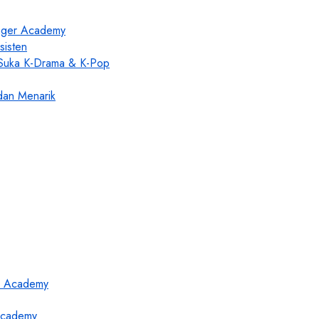
enger Academy
sisten
 Suka K-Drama & K-Pop
dan Menarik
 Academy