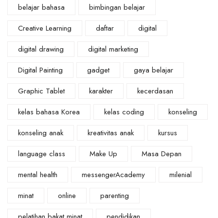
belajar bahasa
bimbingan belajar
Creative Learning
daftar
digital
digital drawing
digital marketing
Digital Painting
gadget
gaya belajar
Graphic Tablet
karakter
kecerdasan
kelas bahasa Korea
kelas coding
konseling
konseling anak
kreativitas anak
kursus
language class
Make Up
Masa Depan
mental health
messengerAcademy
milenial
minat
online
parenting
pelatihan bakat minat
pendidikan