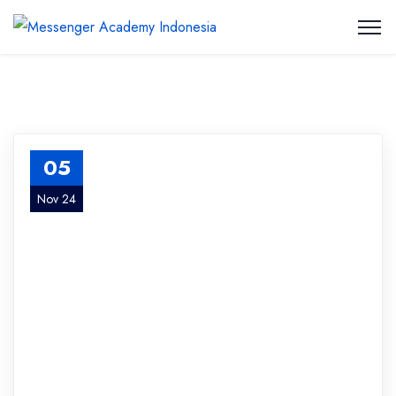
05
Nov 24