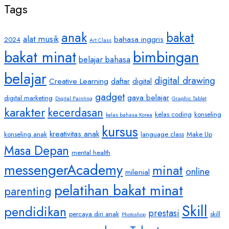
Tags
anak
bakat
alat musik
bahasa inggris
2024
Art Class
bakat minat
bimbingan
belajar bahasa
belajar
digital drawing
Creative Learning
daftar
digital
gadget
gaya belajar
digital marketing
Digital Painting
Graphic Tablet
karakter
kecerdasan
kelas coding
konseling
kelas bahasa Korea
kursus
kreativitas anak
konseling anak
language class
Make Up
Masa Depan
mental health
messengerAcademy
minat
online
milenial
pelatihan bakat minat
parenting
Skill
pendidikan
prestasi
percaya diri anak
skill
Photoshop