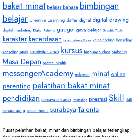
bakat minat
bimbingan
belajar bahasa
belajar
digital drawing
Creative Learning
daftar
digital
gadget
gaya belajar
digital marketing
Digital Painting
Graphic Tablet
karakter
kecerdasan
kelas coding
konseling
kelas bahasa Korea
kursus
kreativitas anak
konseling anak
language class
Make Up
Masa Depan
mental health
messengerAcademy
minat
online
milenial
pelatihan bakat minat
parenting
Skill
pendidikan
prestasi
percaya diri anak
skill
Photoshop
Talenta
surabaya
bahasa asing
social media
Pusat pelatihan bakat, minat dan bimbingan belajar terlengkap