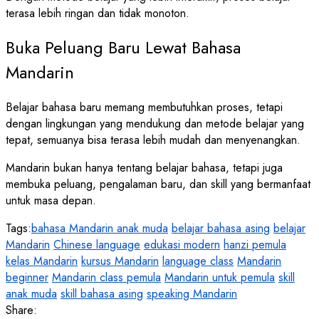
terasa lebih ringan dan tidak monoton.
Buka Peluang Baru Lewat Bahasa
Mandarin
Belajar bahasa baru memang membutuhkan proses, tetapi
dengan lingkungan yang mendukung dan metode belajar yang
tepat, semuanya bisa terasa lebih mudah dan menyenangkan.
Mandarin bukan hanya tentang belajar bahasa, tetapi juga
membuka peluang, pengalaman baru, dan skill yang bermanfaat
untuk masa depan.
Tags:
bahasa Mandarin anak muda
belajar bahasa asing
belajar
Mandarin
Chinese language
edukasi modern
hanzi pemula
kelas Mandarin
kursus Mandarin
language class
Mandarin
beginner
Mandarin class pemula
Mandarin untuk pemula
skill
anak muda
skill bahasa asing
speaking Mandarin
Share: