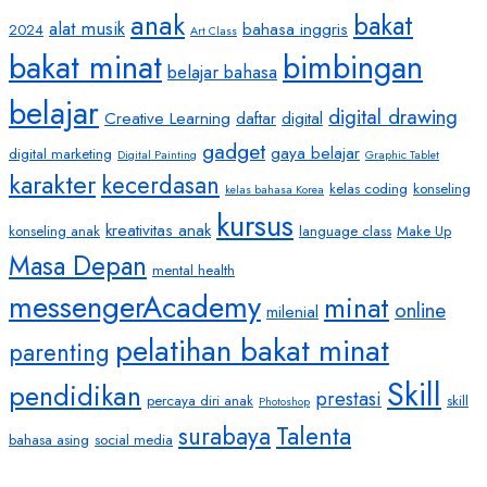
anak
bakat
alat musik
bahasa inggris
2024
Art Class
bakat minat
bimbingan
belajar bahasa
belajar
digital drawing
Creative Learning
daftar
digital
gadget
gaya belajar
digital marketing
Digital Painting
Graphic Tablet
karakter
kecerdasan
kelas coding
konseling
kelas bahasa Korea
kursus
kreativitas anak
konseling anak
language class
Make Up
Masa Depan
mental health
messengerAcademy
minat
online
milenial
pelatihan bakat minat
parenting
Skill
pendidikan
prestasi
percaya diri anak
skill
Photoshop
Talenta
surabaya
bahasa asing
social media