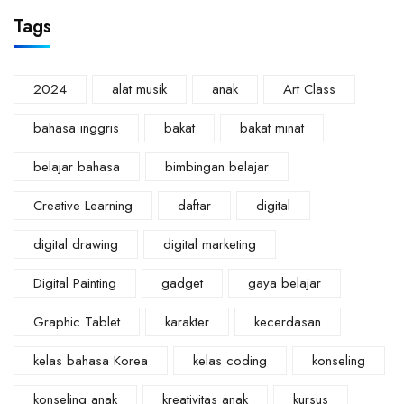
Tags
2024
alat musik
anak
Art Class
bahasa inggris
bakat
bakat minat
belajar bahasa
bimbingan belajar
Creative Learning
daftar
digital
digital drawing
digital marketing
Digital Painting
gadget
gaya belajar
Graphic Tablet
karakter
kecerdasan
kelas bahasa Korea
kelas coding
konseling
konseling anak
kreativitas anak
kursus