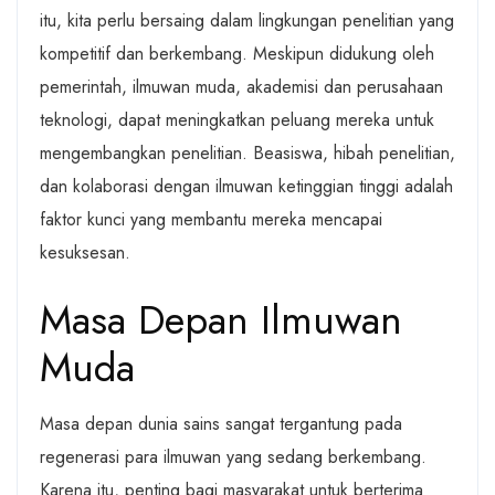
itu, kita perlu bersaing dalam lingkungan penelitian yang
kompetitif dan berkembang. Meskipun didukung oleh
pemerintah, ilmuwan muda, akademisi dan perusahaan
teknologi, dapat meningkatkan peluang mereka untuk
mengembangkan penelitian. Beasiswa, hibah penelitian,
dan kolaborasi dengan ilmuwan ketinggian tinggi adalah
faktor kunci yang membantu mereka mencapai
kesuksesan.
Masa Depan Ilmuwan
Muda
Masa depan dunia sains sangat tergantung pada
regenerasi para ilmuwan yang sedang berkembang.
Karena itu, penting bagi masyarakat untuk berterima