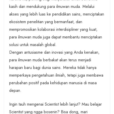
kasih dan mendukung para ilmuwan muda. Melalui
akses yang lebih luas ke pendidikan sains, menciptakan
ekosistem penelitian yang bermanfaat, dan
mempromosikan kolaborasi interdisipliner yang kuat,
para ilmuwan muda juga dapat membantu menciptakan
solusi untuk masalah global.
Dengan antusiasme dan inovasi yang Anda kenakan,
para ilmuwan muda berbakat akan terus menjadi
harapan baru bagi dunia sains. Mereka tidak hanya
memperkaya pengetahuan ilmiah, tetapi juga membawa
perubahan positif pada kehidupan manusia di masa
depan.
Ingin tauh mengenai Scientist lebih lanjut? Mau belajar
Scientist yang ngga bosenin? Bisa dong, mari