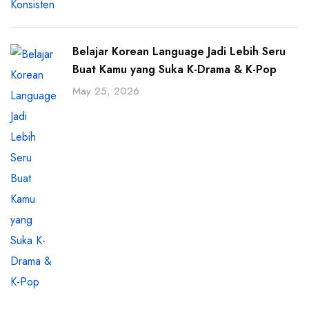
Belajar Korean Language Jadi Lebih Seru
Buat Kamu yang Suka K-Drama & K-Pop
May 25, 2026