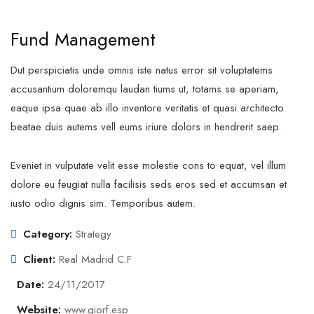
Fund Management
Dut perspiciatis unde omnis iste natus error sit voluptatems
accusantium doloremqu laudan tiums ut, totams se aperiam,
eaque ipsa quae ab illo inventore veritatis et quasi architecto
beatae duis autems vell eums iriure dolors in hendrerit saep.
Eveniet in vulputate velit esse molestie cons to equat, vel illum
dolore eu feugiat nulla facilisis seds eros sed et accumsan et
iusto odio dignis sim. Temporibus autem.
Category:
Strategy
Client:
Real Madrid C.F
Date:
24/11/2017
Website:
www.giorf.esp