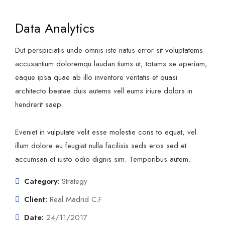
Data Analytics
Dut perspiciatis unde omnis iste natus error sit voluptatems
accusantium doloremqu laudan tiums ut, totams se aperiam,
eaque ipsa quae ab illo inventore veritatis et quasi
architecto beatae duis autems vell eums iriure dolors in
hendrerit saep.
Eveniet in vulputate velit esse molestie cons to equat, vel
illum dolore eu feugiat nulla facilisis seds eros sed et
accumsan et iusto odio dignis sim. Temporibus autem.
Category:
Strategy
Client:
Real Madrid C.F
Date:
24/11/2017